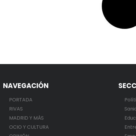
NAVEGACIÓN
SECC
PORTADA
Polít
RIVAS
Sani
MADRID Y MÁS
Educ
OCIO Y CULTURA
Entr