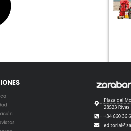
IONES
ica
Plaza del Mo
dad
28523 Rivas
ación
+34 660 36 
evistas
editorial@z