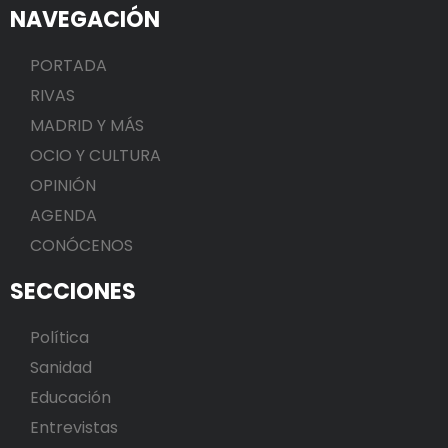
NAVEGACIÓN
PORTADA
RIVAS
MADRID Y MÁS
OCIO Y CULTURA
OPINIÓN
AGENDA
CONÓCENOS
SECCIONES
Política
Sanidad
Educación
Entrevistas