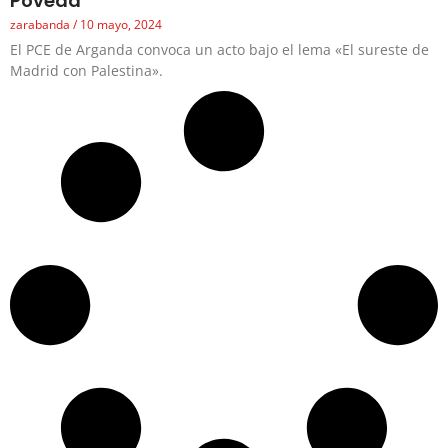
Poveda
zarabanda
10 mayo, 2024
El PCE de Arganda convoca un acto bajo el lema «El sureste de
Madrid con Palestina».