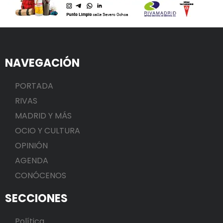
NAVEGACIÓN
PORTADA
RIVAS
MADRID Y MÁS
OCIO Y CULTURA
OPINIÓN
AGENDA
CONÓCENOS
SECCIONES
Política