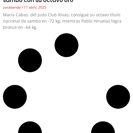
sambo con su octavo oro
zarabanda
11 abril, 2025
María Cabas, del Judo Club Rivas, consigue su octavo título
nacional de sambo en -72 kg, mientras Pablo Hiruelas logra
bronce en -64 kg.