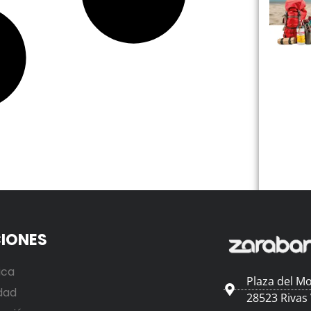
IONES
ica
Plaza del Mo
dad
28523 Rivas