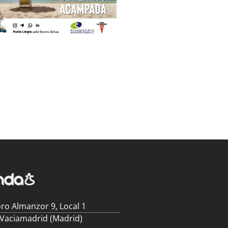
ro Almanzor 9, Local 1
 Vaciamadrid (Madrid)