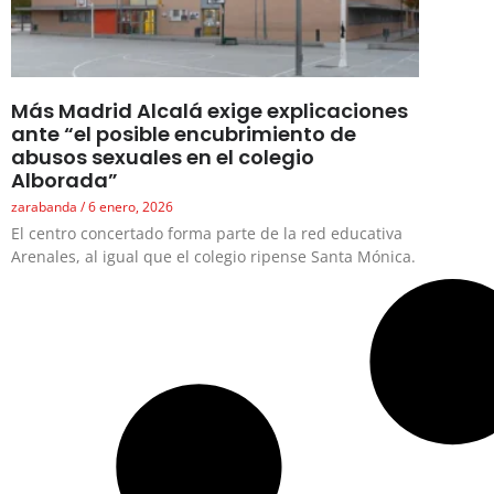
Más Madrid Alcalá exige explicaciones
ante “el posible encubrimiento de
abusos sexuales en el colegio
Alborada”
zarabanda
6 enero, 2026
El centro concertado forma parte de la red educativa
Arenales, al igual que el colegio ripense Santa Mónica.