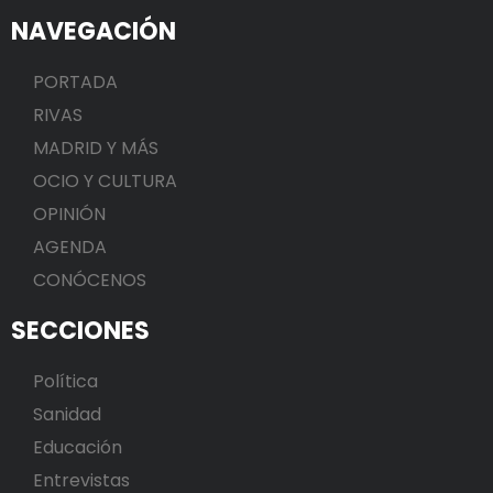
NAVEGACIÓN
PORTADA
RIVAS
MADRID Y MÁS
OCIO Y CULTURA
OPINIÓN
AGENDA
CONÓCENOS
SECCIONES
Política
Sanidad
Educación
Entrevistas