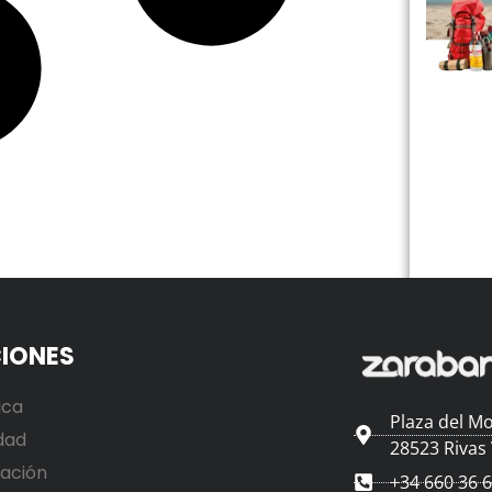
IONES
ica
Plaza del Mo
dad
28523 Rivas
ación
+34 660 36 