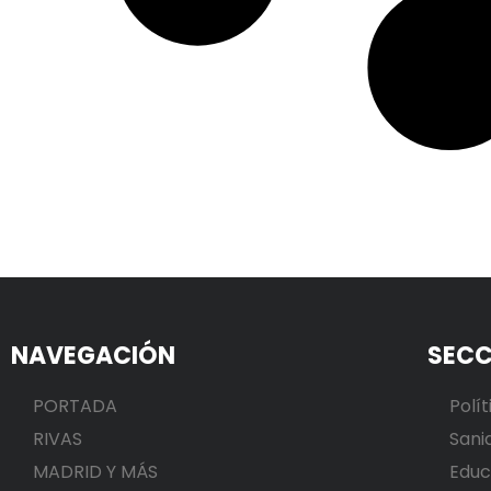
NAVEGACIÓN
SECC
PORTADA
Polít
RIVAS
Sani
MADRID Y MÁS
Educ