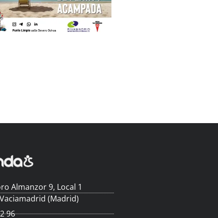
ro Almanzor 9, Local 1
 Vaciamadrid (Madrid)
62 96