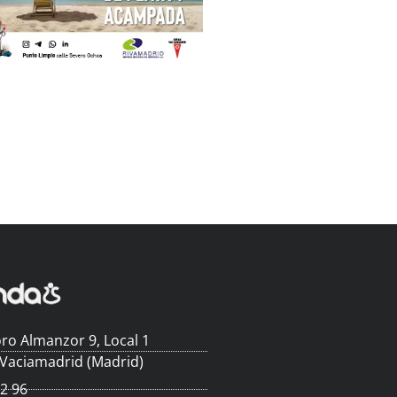
ro Almanzor 9, Local 1
 Vaciamadrid (Madrid)
62 96