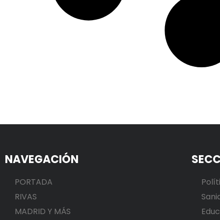
NAVEGACIÓN
SECC
PORTADA
Polít
RIVAS
Sani
MADRID Y MÁS
Educ