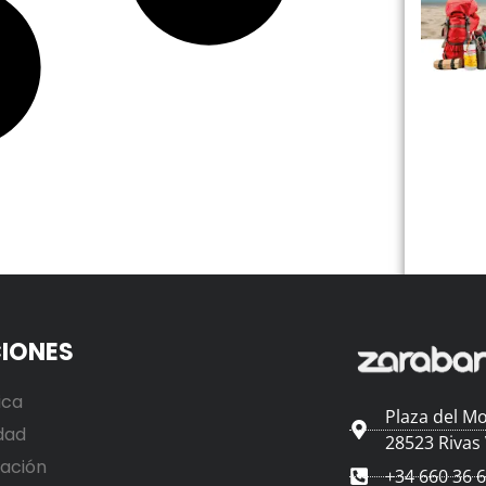
IONES
ica
Plaza del Mo
dad
28523 Rivas
ación
+34 660 36 