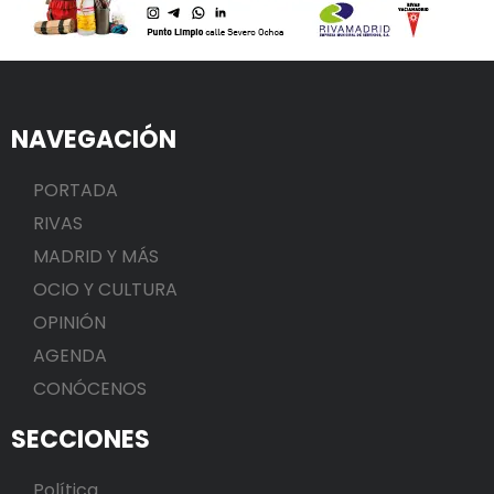
NAVEGACIÓN
PORTADA
RIVAS
MADRID Y MÁS
OCIO Y CULTURA
OPINIÓN
AGENDA
CONÓCENOS
SECCIONES
Política