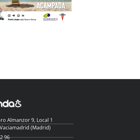
ro Almanzor 9, Local 1
 Vaciamadrid (Madrid)
62 96