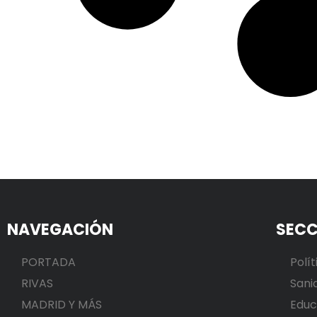
NAVEGACIÓN
SECC
PORTADA
Polít
RIVAS
Sani
MADRID Y MÁS
Educ