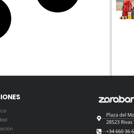
IONES
ica
Plaza del Mo
dad
28523 Rivas
ación
+34 660 36 