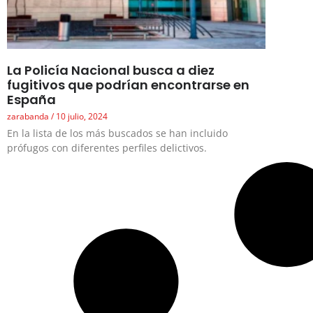
La Policía Nacional busca a diez
fugitivos que podrían encontrarse en
España
zarabanda
10 julio, 2024
En la lista de los más buscados se han incluido
prófugos con diferentes perfiles delictivos.