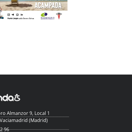
ro Almanzor 9, Local 1
 Vaciamadrid (Madrid)
62 96