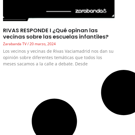
RIVAS RESPONDE I ¿Qué opinan las
vecinas sobre las escuelas infantiles?
Zarabanda TV
20 marzo, 2024
Los vecinos y vecinas de Rivas Vaciamadrid nos dan su
opinión sobre diferentes temáticas que todos los
meses sacamos a la calle a debate. Desde