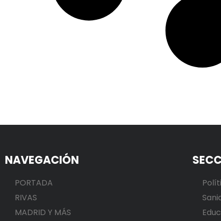
NAVEGACIÓN
SECC
PORTADA
Polít
RIVAS
Sani
MADRID Y MÁS
Educ