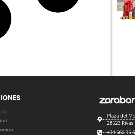
IONES
ica
Plaza del Mo
dad
28523 Rivas
ación
+34 660 36 