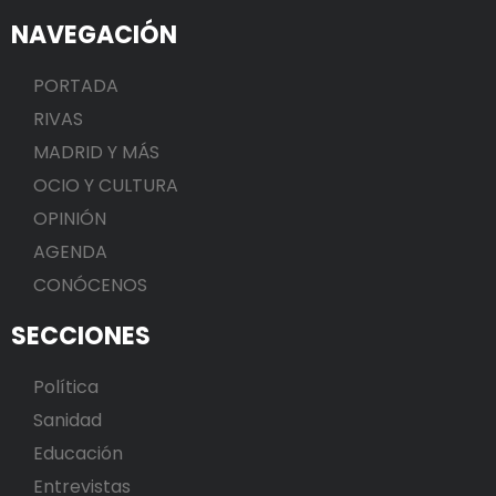
NAVEGACIÓN
PORTADA
RIVAS
MADRID Y MÁS
OCIO Y CULTURA
OPINIÓN
AGENDA
CONÓCENOS
SECCIONES
Política
Sanidad
Educación
Entrevistas