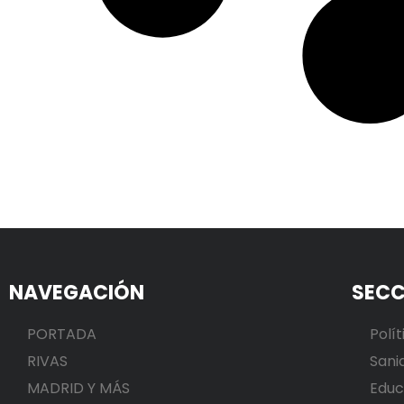
NAVEGACIÓN
SECC
PORTADA
Polít
RIVAS
Sani
MADRID Y MÁS
Educ