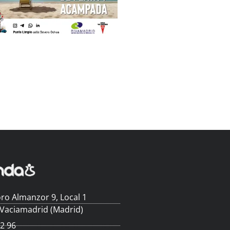
ro Almanzor 9, Local 1
 Vaciamadrid (Madrid)
62 96