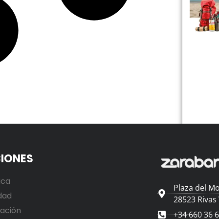
IONES
ica
Plaza del Mo
dad
28523 Rivas
ación
+34 660 36 