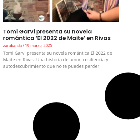
Tomi Garvi presenta su novela
romántica ‘El 2022 de Maite’ en Rivas
zarabanda
19 marzo, 2025
Tomi Garvi presenta su novela romántica El 2022 de
Maite en Rivas. Una historia de amor, resiliencia y
autodescubrimiento que no te puedes perder.