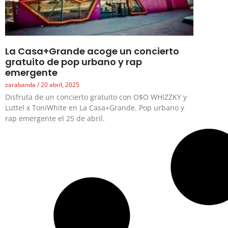
La Casa+Grande acoge un concierto
gratuito de pop urbano y rap
emergente
zarabanda
20 abril, 2025
Disfruta de un concierto gratuito con O$O WHIZZKY y
Luttel x ToniWhite en La Casa+Grande. Pop urbano y
rap emergente el 25 de abril.