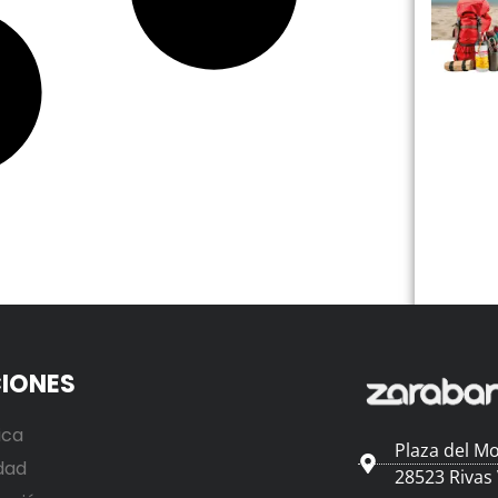
IONES
ica
Plaza del Mo
dad
28523 Rivas