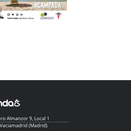
ro Almanzor 9, Local 1
 Vaciamadrid (Madrid)