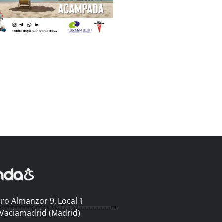
ro Almanzor 9, Local 1
 Vaciamadrid (Madrid)