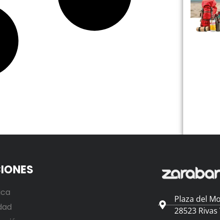
IONES
ica
Plaza del Mo
dad
28523 Rivas