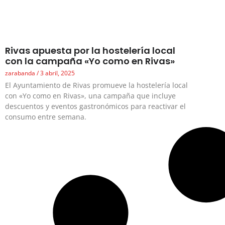
Rivas apuesta por la hostelería local
con la campaña «Yo como en Rivas»
zarabanda
3 abril, 2025
El Ayuntamiento de Rivas promueve la hostelería local
con «Yo como en Rivas», una campaña que incluye
descuentos y eventos gastronómicos para reactivar el
consumo entre semana.