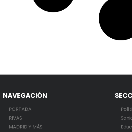
NAVEGACIÓN
SECC
PORTADA
Polít
RIVAS
Sani
MADRID Y MÁS
Educ