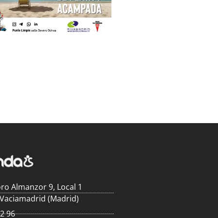
ro Almanzor 9, Local 1
 Vaciamadrid (Madrid)
62 96