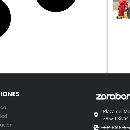
IONES
ica
Plaza del Mo
dad
28523 Rivas
ación
+34 660 36 