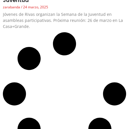
Juventud
zarabanda
24 marzo, 2025
Jóvenes de Rivas organizan la Semana de la Juventud en
asambleas participativas. Próxima reunión: 26 de marzo en La
Casa+Grande.