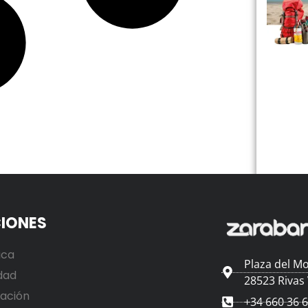
IONES
ica
Plaza del Mo
dad
28523 Rivas
ación
+34 660 36 