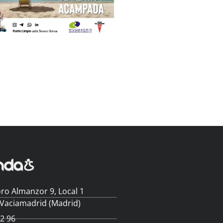
ro Almanzor 9, Local 1
 Vaciamadrid (Madrid)
62 96