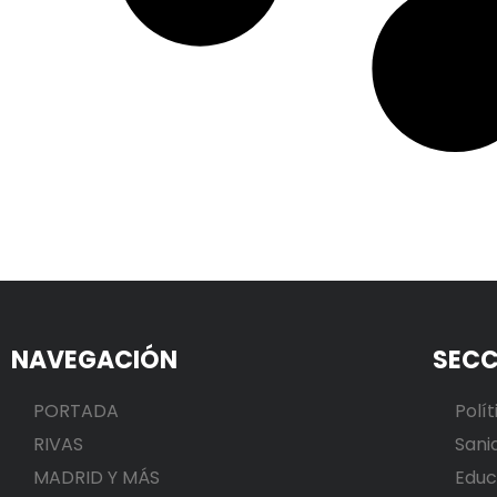
NAVEGACIÓN
SECC
PORTADA
Polít
RIVAS
Sani
MADRID Y MÁS
Educ