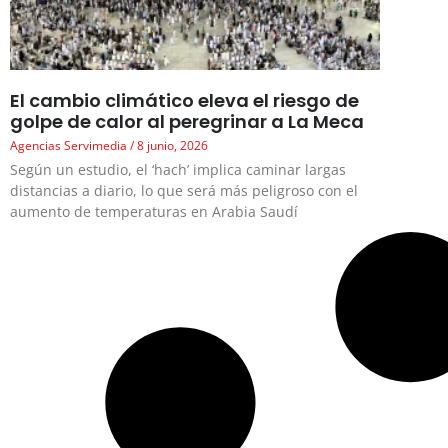
El cambio climático eleva el riesgo de
golpe de calor al peregrinar a La Meca
Agencias Servimedia
8 junio, 2026
Según un estudio, el ‘hach’ implica caminar largas
distancias a diario, lo que será más peligroso con el
aumento de temperaturas en Arabia Saudí