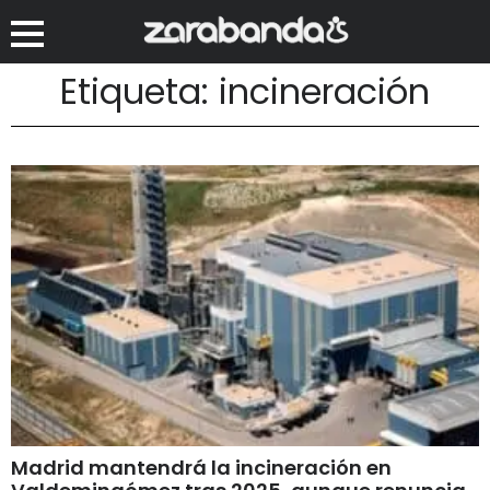
Etiqueta: incineración
Madrid mantendrá la incineración en