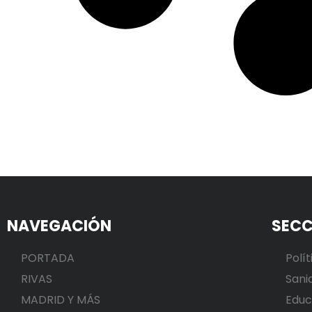
NAVEGACIÓN
SECC
PORTADA
Polít
RIVAS
Sani
MADRID Y MÁS
Educ