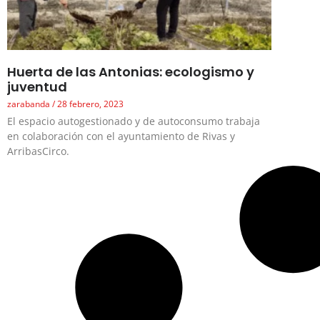
Huerta de las Antonias: ecologismo y
juventud
zarabanda
28 febrero, 2023
El espacio autogestionado y de autoconsumo trabaja
en colaboración con el ayuntamiento de Rivas y
ArribasCirco.