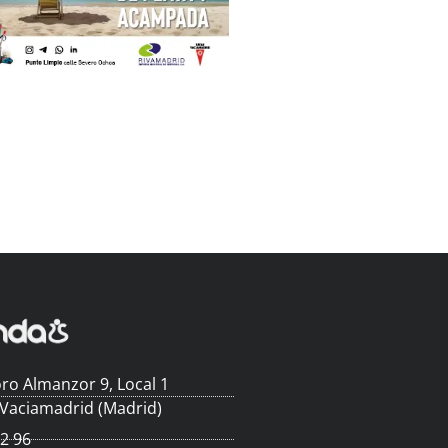
ro Almanzor 9, Local 1
 Vaciamadrid (Madrid)
62 96