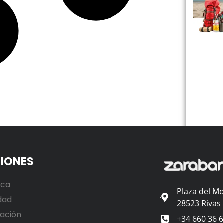
IONES
ica
Plaza del Mo
dad
28523 Rivas
ación
+34 660 36 