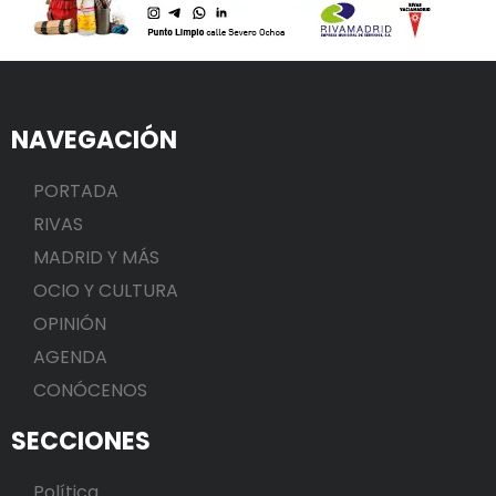
NAVEGACIÓN
PORTADA
RIVAS
MADRID Y MÁS
OCIO Y CULTURA
OPINIÓN
AGENDA
CONÓCENOS
SECCIONES
Política