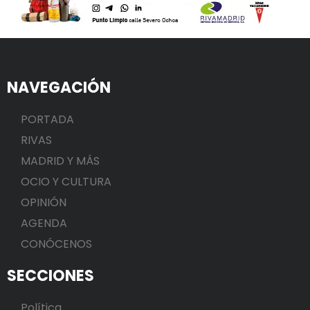
NAVEGACIÓN
PORTADA
RIVAS
MADRID Y MÁS
OCIO Y CULTURA
OPINIÓN
AGENDA
CONÓCENOS
SECCIONES
Política