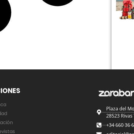
IONES
ica
Plaza del Mo
dad
28523 Rivas
ación
+34 660 36 
evistas