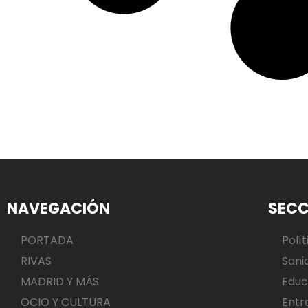
NAVEGACIÓN
SECC
PORTADA
Polít
RIVAS
Sani
MADRID Y MÁS
Educ
OCIO Y CULTURA
Entr