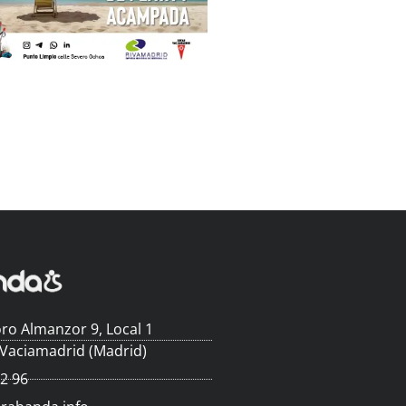
ro Almanzor 9, Local 1
 Vaciamadrid (Madrid)
62 96