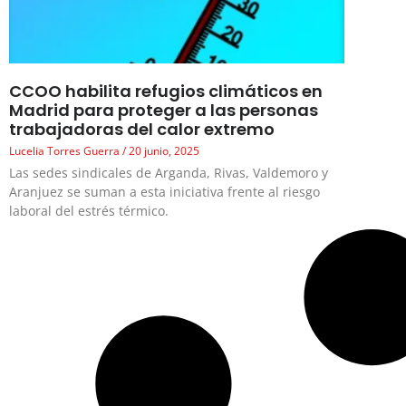
CCOO habilita refugios climáticos en
Madrid para proteger a las personas
trabajadoras del calor extremo
Lucelia Torres Guerra
20 junio, 2025
Las sedes sindicales de Arganda, Rivas, Valdemoro y
Aranjuez se suman a esta iniciativa frente al riesgo
laboral del estrés térmico.