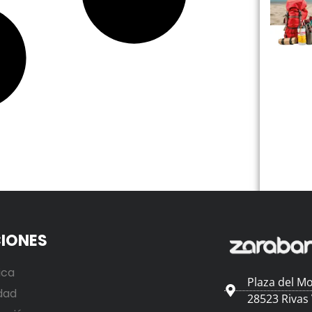
IONES
ica
Plaza del Mo
dad
28523 Rivas