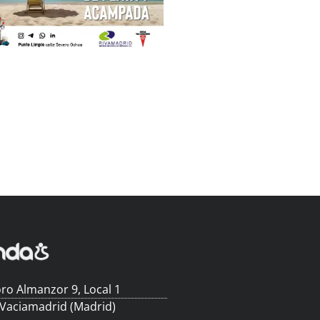
ro Almanzor 9, Local 1
 Vaciamadrid (Madrid)