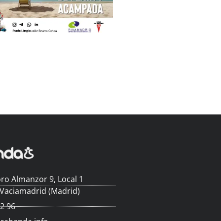
ro Almanzor 9, Local 1
 Vaciamadrid (Madrid)
62 96