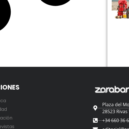
IONES
ica
Plaza del Mo
dad
28523 Rivas
ación
+34 660 36 
evistas