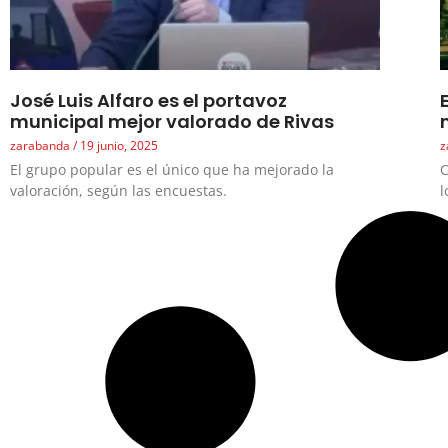
José Luis Alfaro es el portavoz
municipal mejor valorado de Rivas
zarabanda
19 junio, 2025
z
El grupo popular es el único que ha mejorado la
C
valoración, según las encuestas.
l