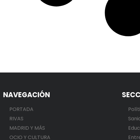
NAVEGACIÓN
SECC
PORTADA
Polít
RIVAS
Sani
MADRID Y MÁS
Educ
OCIO Y CULTURA
Entr