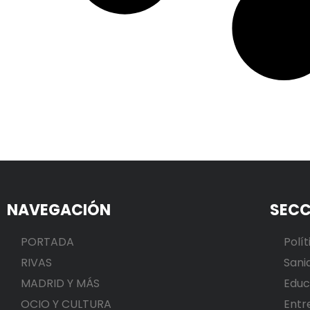
NAVEGACIÓN
SECC
PORTADA
Polít
RIVAS
Sani
MADRID Y MÁS
Educ
OCIO Y CULTURA
Entr