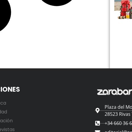
IONES
ica
Plaza del Mo
dad
28523 Rivas
ación
+34 660 36 
evistas