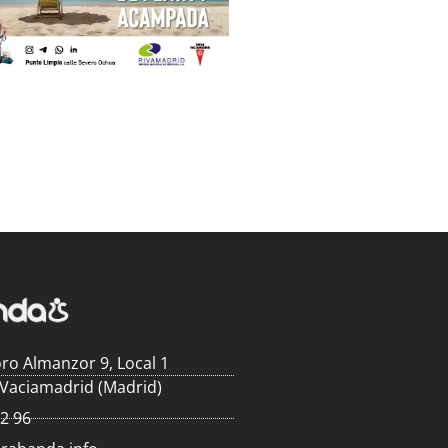
ro Almanzor 9, Local 1
 Vaciamadrid (Madrid)
62 96