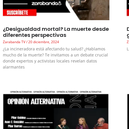
¿Desigualdad mortal? La muerte desde
diferentes perspectivas
Zarabanda TV
20 diciembre, 2024
Z
¿La incineradora está afectando tu salud? ¿Hablamos
L
mucho de la muerte? Te invitamos a un debate crucial
donde expertos y activistas locales revelan datos
alarmantes