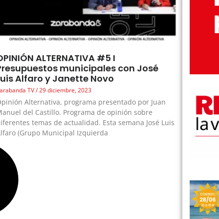
OPINIÓN ALTERNATIVA #5 I
Presupuestos municipales con José
Luis Alfaro y Janette Novo
arabanda TV
29 diciembre, 2023
pinión Alternativa, programa presentado por Juan
anuel del Castillo. Programa de opinión sobre
iferentes temas de actualidad. Esta semana José Luis
lfaro (Grupo Municipal Izquierda