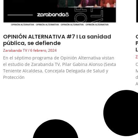
OPINIÓN ALTERNATIVA #7 I La sanidad
pública, se defiende
Zarabanda TV
6 febrero, 2024
Z
En el séptimo programa de Opinión Alternativa vistan
el estudio de Zarabanda TV, Pilar Gabina Alonso (Sexta
O
Teniente Alcaldesa, Concejala Delegada de Salud y
M
Protección
d
A