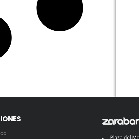
IONES
ica
Plaza del Mo