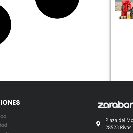
IONES
ica
Plaza del Mo
dad
28523 Rivas