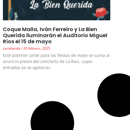
Coque Malla, Iván Ferreiro y La Bien
Querida iluminarán el Auditorio Miguel
Ríos el 15 de mayo
zarabanda
20 febrero, 2025
Este potente cartel para las fiestas de mayo se suma al
anuncio previo del concierto de La Raíz, cuyas
entradas ya se agotaron.