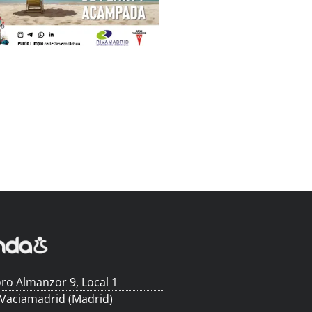
ro Almanzor 9, Local 1
 Vaciamadrid (Madrid)