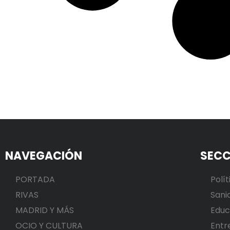
NAVEGACIÓN
SECC
PORTADA
Polít
RIVAS
Sani
MADRID Y MÁS
Educ
OCIO Y CULTURA
Entr