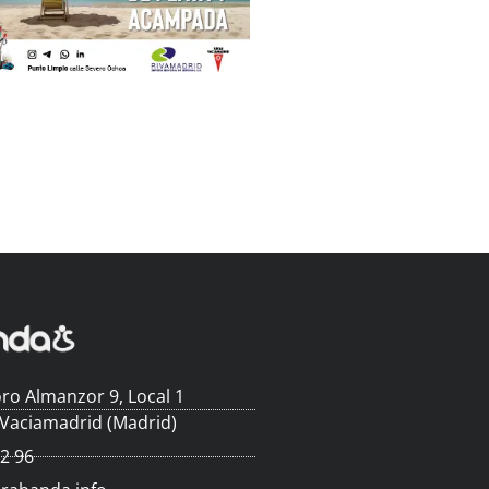
ro Almanzor 9, Local 1
 Vaciamadrid (Madrid)
62 96