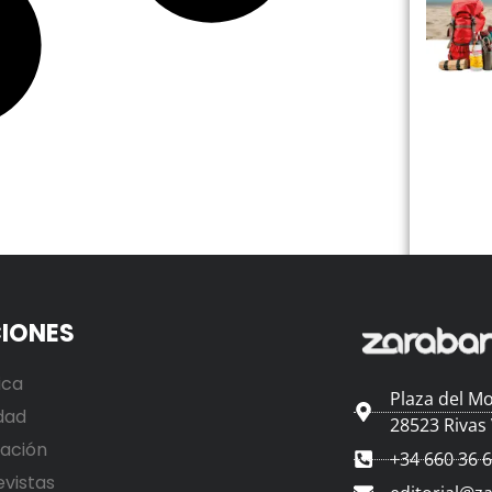
IONES
ica
Plaza del Mo
dad
28523 Rivas
ación
+34 660 36 
evistas