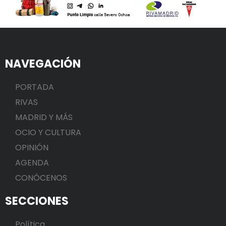
NAVEGACIÓN
PORTADA
RIVAS
MADRID Y MÁS
OCIO Y CULTURA
OPINIÓN
AGENDA
CONÓCENOS
SECCIONES
Política