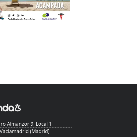
ro Almanzor 9, Local 1
 Vaciamadrid (Madrid)