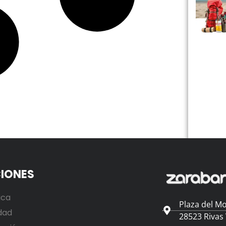
IONES
ica
Plaza del Mo
dad
28523 Rivas