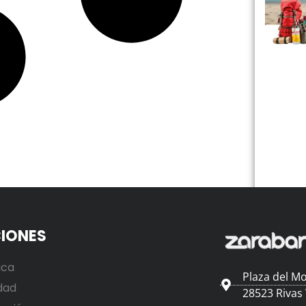
IONES
ica
Plaza del Mo
dad
28523 Rivas