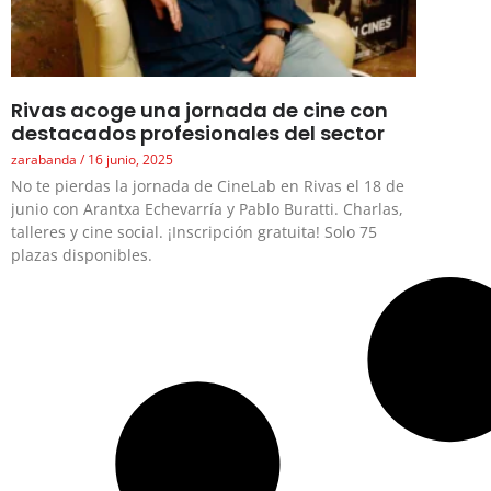
Rivas acoge una jornada de cine con
destacados profesionales del sector
zarabanda
16 junio, 2025
No te pierdas la jornada de CineLab en Rivas el 18 de
junio con Arantxa Echevarría y Pablo Buratti. Charlas,
talleres y cine social. ¡Inscripción gratuita! Solo 75
plazas disponibles.