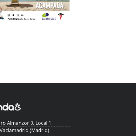
ro Almanzor 9, Local 1
 Vaciamadrid (Madrid)