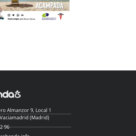
ro Almanzor 9, Local 1
 Vaciamadrid (Madrid)
62 96