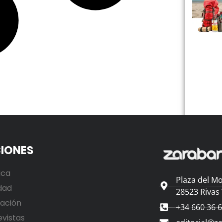
IONES
ica
Plaza del Mo
dad
28523 Rivas
ación
+34 660 36 
evistas