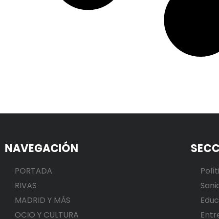
NAVEGACIÓN
SECC
PORTADA
Polít
RIVAS
Sani
MADRID Y MÁS
Educ
OCIO Y CULTURA
Entr