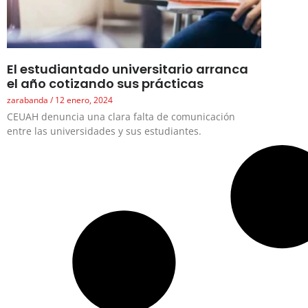
El estudiantado universitario arranca
el año cotizando sus prácticas
zarabanda
12 enero, 2024
CEUAH denuncia una clara falta de comunicación
entre las universidades y sus estudiantes.