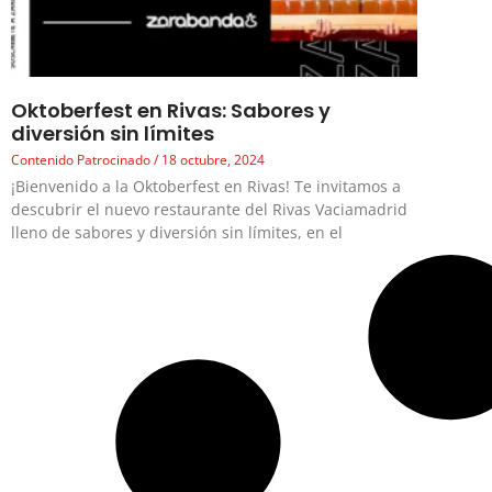
Oktoberfest en Rivas: Sabores y
diversión sin límites
Contenido Patrocinado
18 octubre, 2024
¡Bienvenido a la Oktoberfest en Rivas! Te invitamos a
descubrir el nuevo restaurante del Rivas Vaciamadrid
lleno de sabores y diversión sin límites, en el