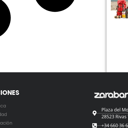
IONES
ica
Plaza del Mo
dad
28523 Rivas
ación
+34 660 36 