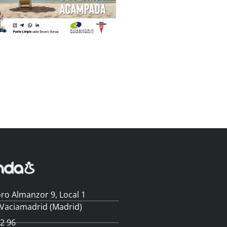
ro Almanzor 9, Local 1
 Vaciamadrid (Madrid)
62 96