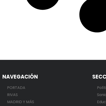
NAVEGACIÓN
SECC
PORTADA
Polít
RIVAS
Sani
MADRID Y MÁS
Educ