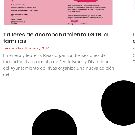
Talleres de acompañamiento LGTBI a
familias
zarabanda
20 enero, 2024
z
En enero y febrero, Rivas organiza dos sesiones de
C
formación. La concejalía de Feminismos y Diversidad
F
del Ayuntamiento de Rivas organiza una nueva edición
del