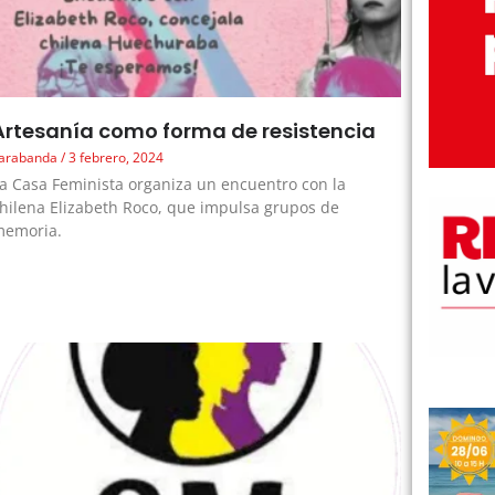
Artesanía como forma de resistencia
arabanda
3 febrero, 2024
a Casa Feminista organiza un encuentro con la
hilena Elizabeth Roco, que impulsa grupos de
memoria.