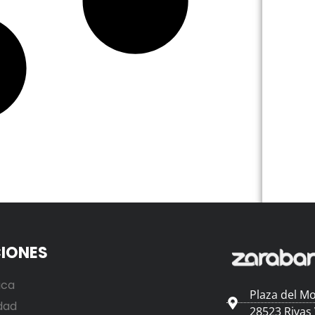
IONES
ica
Plaza del Mo
dad
28523 Rivas