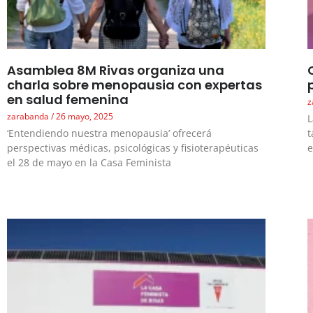
Asamblea 8M Rivas organiza una
charla sobre menopausia con expertas
en salud femenina
z
zarabanda
26 mayo, 2025
L
‘Entendiendo nuestra menopausia’ ofrecerá
t
perspectivas médicas, psicológicas y fisioterapéuticas
e
el 28 de mayo en la Casa Feminista