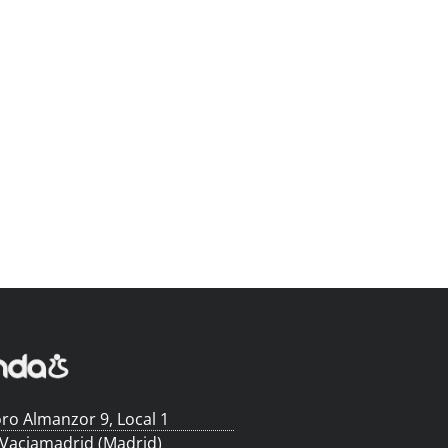
ro Almanzor 9, Local 1
 Vaciamadrid (Madrid)