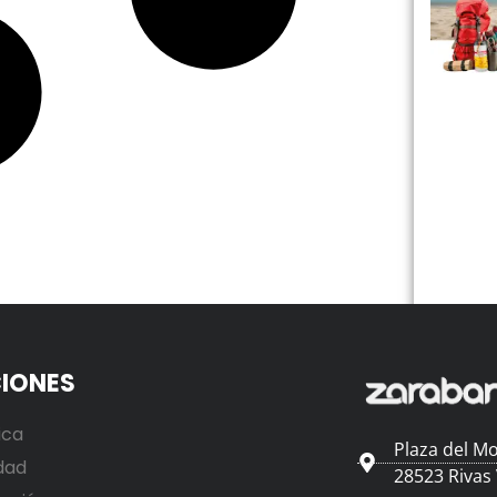
IONES
ica
Plaza del Mo
dad
28523 Rivas