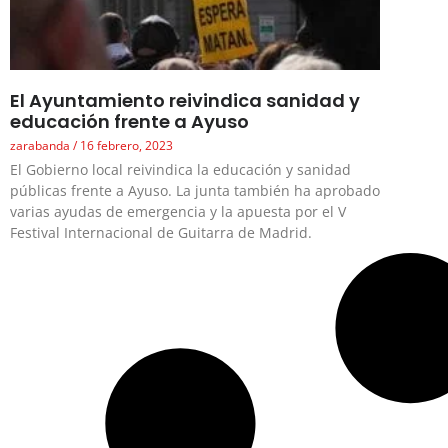
El Ayuntamiento reivindica sanidad y
educación frente a Ayuso
zarabanda
16 febrero, 2023
El Gobierno local reivindica la educación y sanidad
públicas frente a Ayuso. La junta también ha aprobado
varias ayudas de emergencia y la apuesta por el V
Festival Internacional de Guitarra de Madrid.