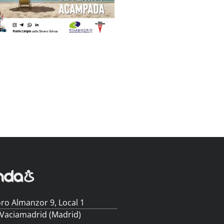
ro Almanzor 9, Local 1
 Vaciamadrid (Madrid)