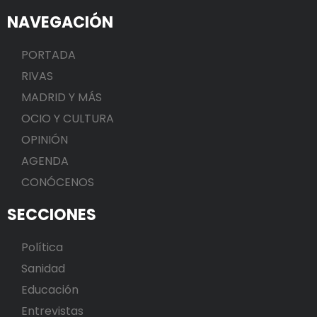
NAVEGACIÓN
PORTADA
RIVAS
MADRID Y MÁS
OCIO Y CULTURA
OPINIÓN
AGENDA
CONÓCENOS
SECCIONES
Política
Sanidad
Educación
Entrevistas