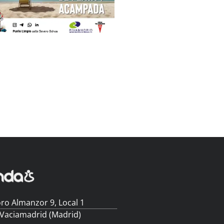
ro Almanzor 9, Local 1
 Vaciamadrid (Madrid)