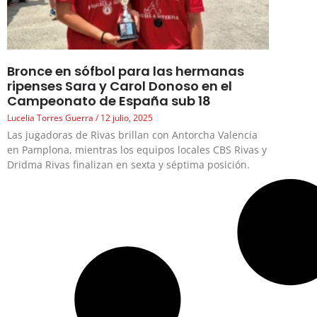
Bronce en sófbol para las hermanas
ripenses Sara y Carol Donoso en el
Campeonato de España sub 18
Lucelia Torres Guerra
12 julio, 2025
Las jugadoras de Rivas brillan con Antorcha Valencia
en Pamplona, mientras los equipos locales CBS Rivas y
Dridma Rivas finalizan en sexta y séptima posición.