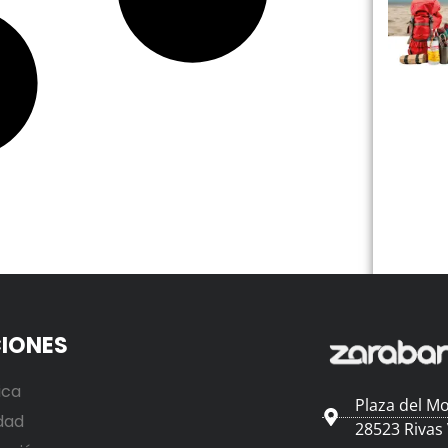
IONES
ica
Plaza del Mo
dad
28523 Rivas