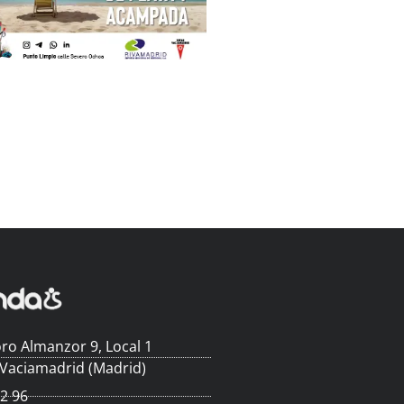
ro Almanzor 9, Local 1
 Vaciamadrid (Madrid)
62 96