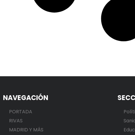
NAVEGACIÓN
SECC
PORTADA
Polít
RIVAS
Sani
MADRID Y MÁS
Educ