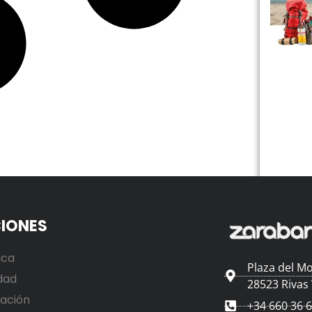
IONES
ica
Plaza del Mo
dad
28523 Rivas
ación
+34 660 36 