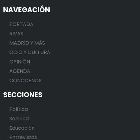
NAVEGACIÓN
PORTADA
RIVAS
MADRID Y MÁS
OCIO Y CULTURA
OPINIÓN
AGENDA
CONÓCENOS
SECCIONES
Política
Sanidad
Educación
Entrevistas