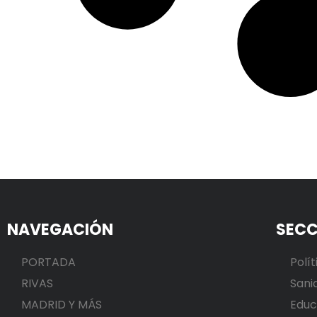
NAVEGACIÓN
SECC
PORTADA
Polít
RIVAS
Sani
MADRID Y MÁS
Educ