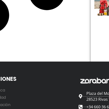
IONES
ica
Plaza del Mo
dad
28523 Rivas
ación
+34 660 36 