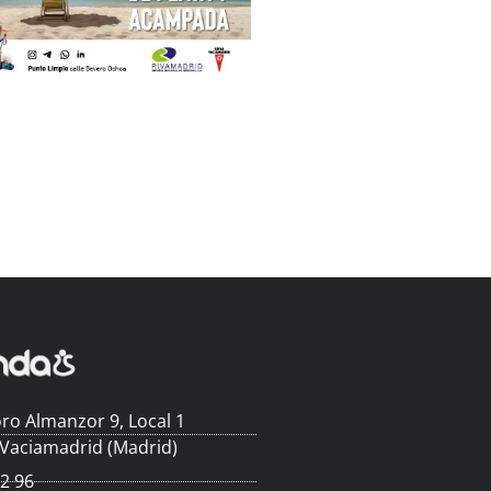
ro Almanzor 9, Local 1
 Vaciamadrid (Madrid)
62 96