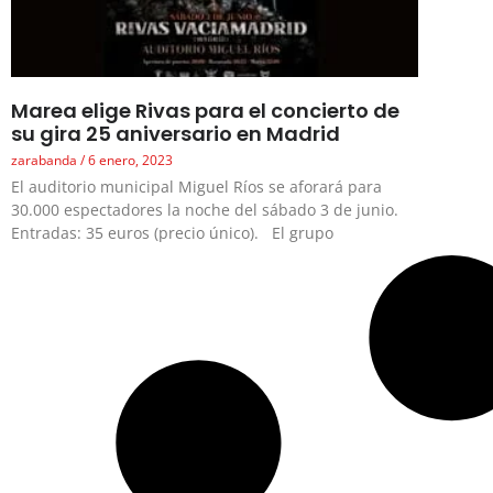
Marea elige Rivas para el concierto de
su gira 25 aniversario en Madrid
zarabanda
6 enero, 2023
El auditorio municipal Miguel Ríos se aforará para
30.000 espectadores la noche del sábado 3 de junio.
Entradas: 35 euros (precio único). El grupo