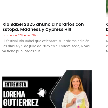
Río Babel 2025 anuncia horarios con
Estopa, Madness y Cypress Hill
zarabanda
20 junio, 2025
A
El festival Río Babel que celebrará su próxima edición
M
los días 4 y 5 de julio de 2025 en su nueva sede, Rivas
e
ya tiene publicados sus
t