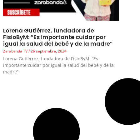
Lorena Gutiérrez, fundadora de
FisioByM: “Es importante cuidar por
igual la salud del bebé y de la madre”
Zarabanda TV
26 septiembre, 2024
Lorena Gutiérrez, fundadora de FisioByM: “Es
importante cuidar por igual la salud del bebé y de la
madre”