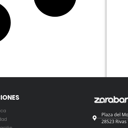
IONES
ica
Plaza del Mo
dad
28523 Rivas
ación