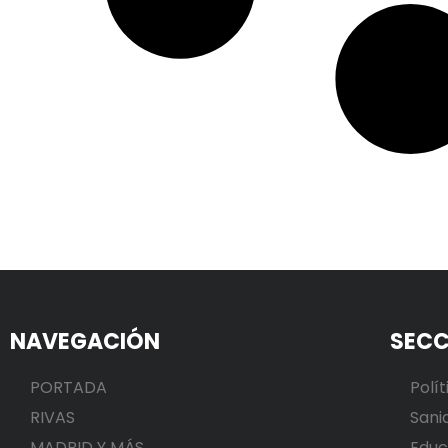
NAVEGACIÓN
SECC
PORTADA
Polít
RIVAS
Sani
MADRID Y MÁS
Educ