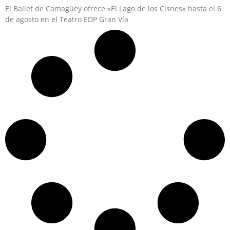
El Ballet de Camagüey ofrece «El Lago de los Cisnes» hasta el 6
de agosto en el Teatro EDP Gran Vía