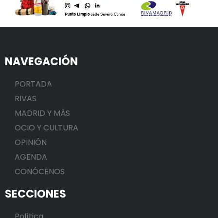
NAVEGACIÓN
PORTADA
RIVAS
MADRID Y MÁS
OCIO Y CULTURA
OPINIÓN
AGENDA
CONÓCENOS
SECCIONES
Política