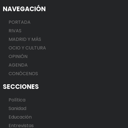
NAVEGACIÓN
PORTADA
RIVAS
MADRID Y MÁS
OCIO Y CULTURA
OPINIÓN
AGENDA
CONÓCENOS
SECCIONES
Política
Sanidad
Educación
Entrevistas