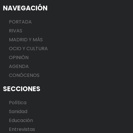
NAVEGACIÓN
PORTADA
RIVAS
MADRID Y MÁS
OCIO Y CULTURA
OPINIÓN
AGENDA
CONÓCENOS
SECCIONES
Política
Sanidad
Educación
Entrevistas