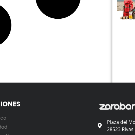
IONES
ica
Plaza del Mo
dad
28523 Rivas