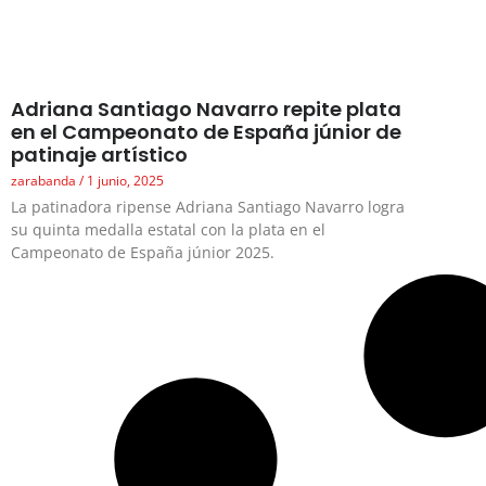
Adriana Santiago Navarro repite plata
en el Campeonato de España júnior de
patinaje artístico
zarabanda
1 junio, 2025
La patinadora ripense Adriana Santiago Navarro logra
su quinta medalla estatal con la plata en el
Campeonato de España júnior 2025.