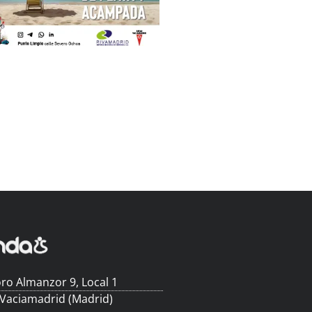
ro Almanzor 9, Local 1
 Vaciamadrid (Madrid)