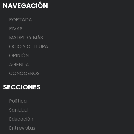
NAVEGACIÓN
PORTADA
RIVAS
MADRID Y MÁS
OCIO Y CULTURA
OPINIÓN
AGENDA
CONÓCENOS
SECCIONES
Política
Sanidad
Educación
Entrevistas