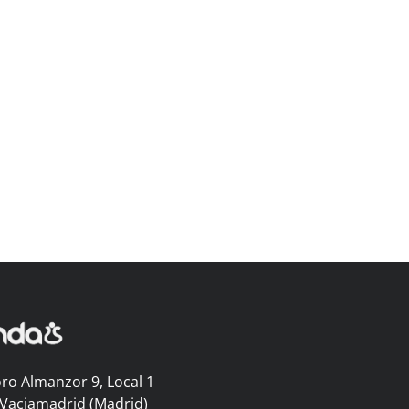
ro Almanzor 9, Local 1
 Vaciamadrid (Madrid)