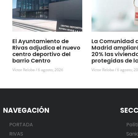
El Ayuntamiento de
La Comunidad 
Rivas adjudica el nuevo
Madrid ampliar
centro deportivo del
20% las viviend
barrio Centro
protegidas de l
Víctor Reloba
6 agosto, 2026
Víctor Reloba
6 agosto, 2
NAVEGACIÓN
SECC
PORTADA
Polít
RIVAS
Sani