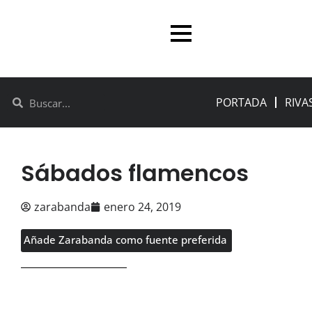
PORTADA
RIVA
Sábados flamencos
zarabanda
enero 24, 2019
Añade Zarabanda como fuente preferida