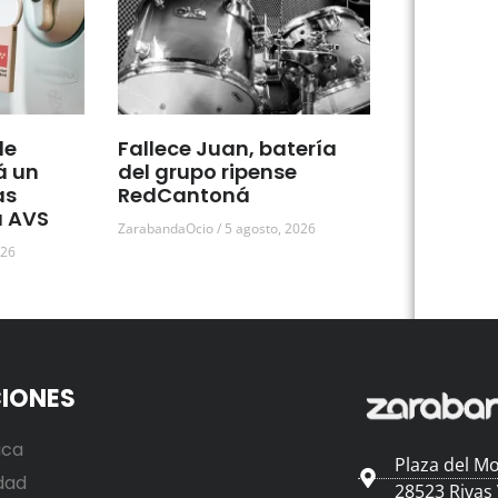
de
Fallece Juan, batería
á un
del grupo ripense
as
RedCantoná
a AVS
ZarabandaOcio
5 agosto, 2026
026
IONES
ica
Plaza del Mo
dad
28523 Rivas